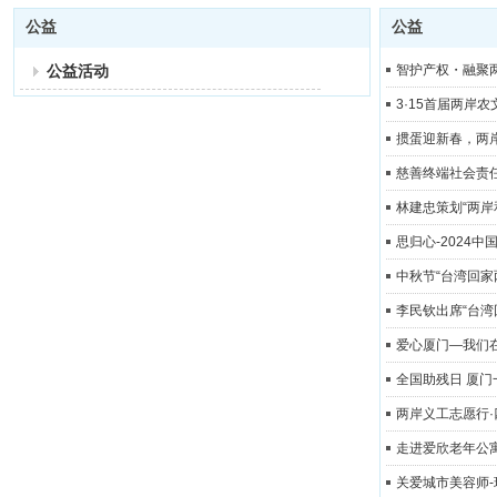
公益
公益
公益活动
智护产权・融聚两
3·15首届两岸
掼蛋迎新春，两
慈善终端社会责
林建忠策划“两岸
思归心-2024
中秋节“台湾回家
李民钦出席“台湾
爱心厦门—我们
全国助残日 厦
两岸义工志愿行
走进爱欣老年公
关爱城市美容师