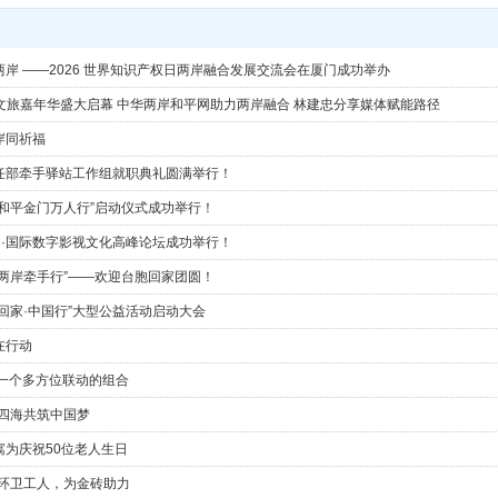
岸 ——2026 世界知识产权日两岸融合发展交流会在厦门成功举办
农文旅嘉年华盛大启幕 中华两岸和平网助力两岸融合 林建忠分享媒体赋能路径
岸同祈福
任部牵手驿站工作组就职典礼圆满举行！
和平金门万人行”启动仪式成功举行！
中国·国际数字影视文化高峰论坛成功举行！
两岸牵手行”——欢迎台胞回家团圆！
回家·中国行”大型公益活动启动大会
在行动
门一个多方位联动的组合
·四海共筑中国梦
寓为庆祝50位老人生日
-环卫工人，为金砖助力